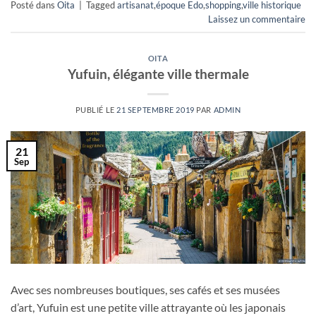
Posté dans
Oita
|
Tagged
artisanat
,
époque Edo
,
shopping
,
ville historique
Laissez un commentaire
OITA
Yufuin, élégante ville thermale
PUBLIÉ LE
21 SEPTEMBRE 2019
PAR
ADMIN
21
Sep
Avec ses nombreuses boutiques, ses cafés et ses musées
d’art, Yufuin est une petite ville attrayante où les japonais