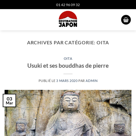
Passer
01 42 96 09 32
au
contenu
ARCHIVES PAR CATÉGORIE:
OITA
OITA
Usuki et ses bouddhas de pierre
PUBLIÉ LE
3 MARS 2020
PAR
ADMIN
03
Mar