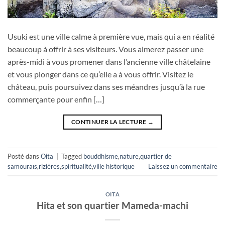
Usuki est une ville calme à première vue, mais qui a en réalité
beaucoup à offrir à ses visiteurs. Vous aimerez passer une
après-midi à vous promener dans l’ancienne ville châtelaine
et vous plonger dans ce qu’elle a à vous offrir. Visitez le
château, puis poursuivez dans ses méandres jusqu’à la rue
commerçante pour enfin […]
CONTINUER LA LECTURE
→
Posté dans
Oita
|
Tagged
bouddhisme
,
nature
,
quartier de
samouraïs
,
rizières
,
spiritualité
,
ville historique
Laissez un commentaire
OITA
Hita et son quartier Mameda-machi