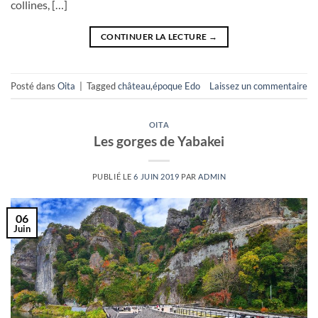
collines, […]
CONTINUER LA LECTURE
→
Posté dans
Oita
|
Tagged
château
,
époque Edo
Laissez un commentaire
OITA
Les gorges de Yabakei
PUBLIÉ LE
6 JUIN 2019
PAR
ADMIN
06
Juin