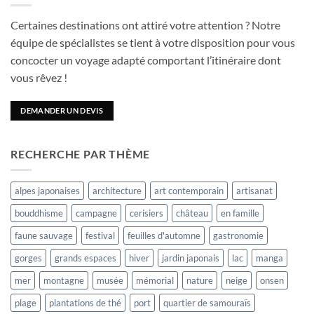
Certaines destinations ont attiré votre attention ? Notre
équipe de spécialistes se tient à votre disposition pour vous
concocter un voyage adapté comportant l’itinéraire dont
vous rêvez !
DEMANDER UN DEVIS
RECHERCHE PAR THÈME
alpes japonaises
architecture
art contemporain
artisanat
bouddhisme
campagne
cerisiers
château
en famille
faune sauvage
festival
feuilles d'automne
gastronomie
gorges
grands espaces
hiver
jardin japonais
lac
manga
mer
montagne
musée
mémorial
nature
neige
onsen
plage
plantations de thé
port
quartier de samouraïs