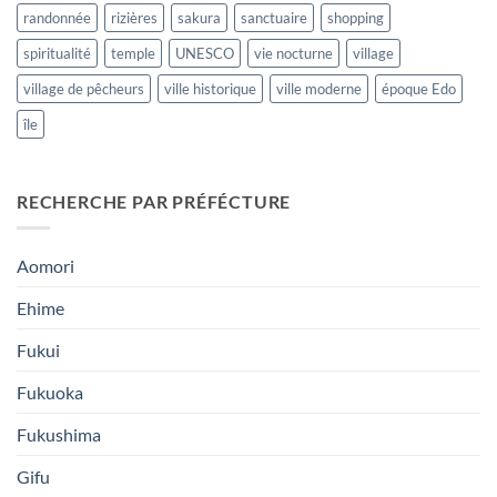
randonnée
rizières
sakura
sanctuaire
shopping
spiritualité
temple
UNESCO
vie nocturne
village
village de pêcheurs
ville historique
ville moderne
époque Edo
île
RECHERCHE PAR PRÉFÉCTURE
Aomori
Ehime
Fukui
Fukuoka
Fukushima
Gifu