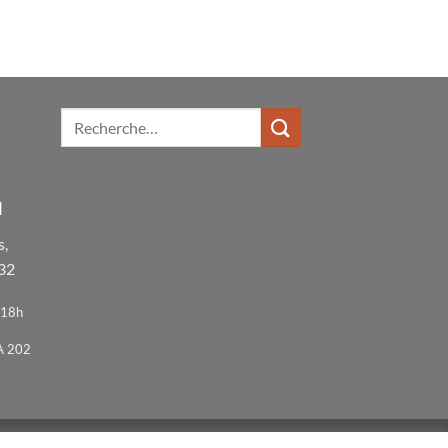
N
s,
 32
-18h
A 202