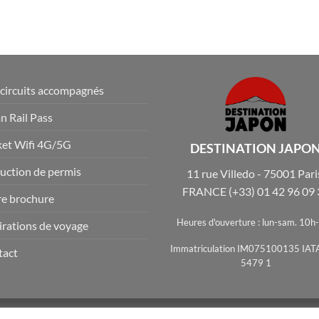
circuits accompagnés
n Rail Pass
et Wifi 4G/5G
DESTINATION JAPO
uction de permis
11 rue Villedo - 75001 Pari
FRANCE
(+33) 01 42 96 09
e brochure
Heures d'ouverture : lun-sam. 10h
irations de voyage
Immatriculation IM075100135 IAT
tact
5479 1
 DE CONFIDENTIALITÉ
MENTIONS LÉGALES