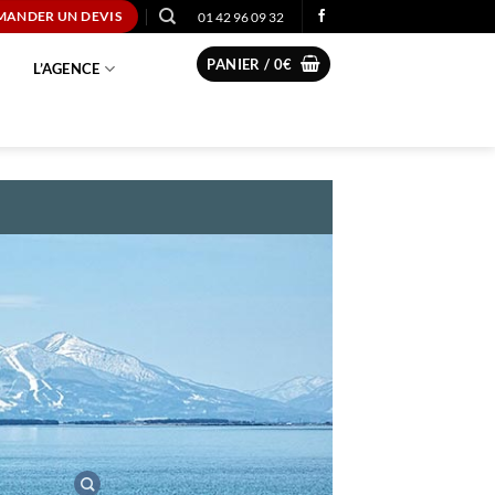
01 42 96 09 32
MANDER UN DEVIS
PANIER /
0
€
L’AGENCE