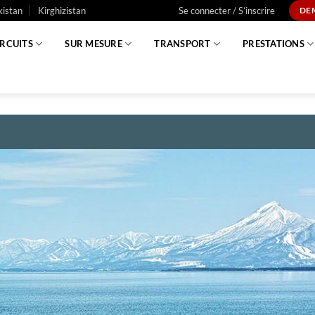
istan
Kirghizistan
Se connecter / S’inscrire
DE
IRCUITS
SUR MESURE
TRANSPORT
PRESTATIONS