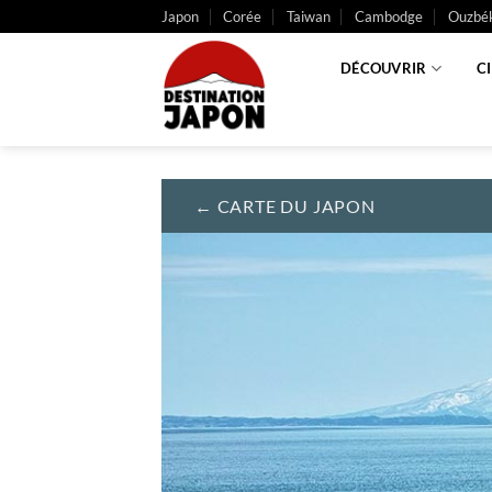
Passer
Japon
Corée
Taiwan
Cambodge
Ouzbék
au
contenu
DÉCOUVRIR
C
←
CARTE DU JAPON