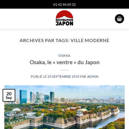
Passer
01 42 96 09 32
au
contenu
ARCHIVES PAR TAGS:
VILLE MODERNE
OSAKA
Osaka, le « ventre » du Japon
PUBLIÉ LE
20 SEPTEMBRE 2019
PAR
ADMIN
20
Sep