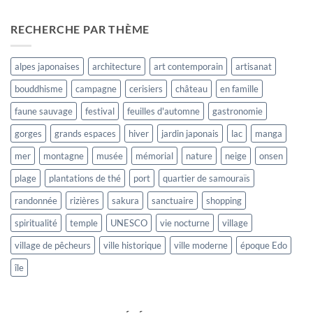
RECHERCHE PAR THÈME
alpes japonaises
architecture
art contemporain
artisanat
bouddhisme
campagne
cerisiers
château
en famille
faune sauvage
festival
feuilles d'automne
gastronomie
gorges
grands espaces
hiver
jardin japonais
lac
manga
mer
montagne
musée
mémorial
nature
neige
onsen
plage
plantations de thé
port
quartier de samouraïs
randonnée
rizières
sakura
sanctuaire
shopping
spiritualité
temple
UNESCO
vie nocturne
village
village de pêcheurs
ville historique
ville moderne
époque Edo
île