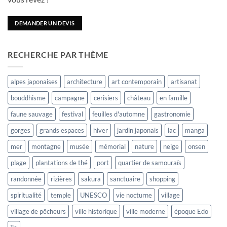
DEMANDER UN DEVIS
RECHERCHE PAR THÈME
alpes japonaises
architecture
art contemporain
artisanat
bouddhisme
campagne
cerisiers
château
en famille
faune sauvage
festival
feuilles d'automne
gastronomie
gorges
grands espaces
hiver
jardin japonais
lac
manga
mer
montagne
musée
mémorial
nature
neige
onsen
plage
plantations de thé
port
quartier de samouraïs
randonnée
rizières
sakura
sanctuaire
shopping
spiritualité
temple
UNESCO
vie nocturne
village
village de pêcheurs
ville historique
ville moderne
époque Edo