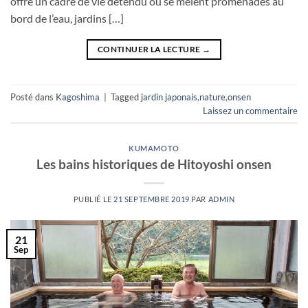
offre un cadre de vie détendu où se mêlent promenades au
bord de l’eau, jardins […]
CONTINUER LA LECTURE
→
Posté dans
Kagoshima
|
Tagged
jardin japonais
,
nature
,
onsen
Laissez un commentaire
KUMAMOTO
Les bains historiques de Hitoyoshi onsen
PUBLIÉ LE
21 SEPTEMBRE 2019
PAR
ADMIN
21
Sep