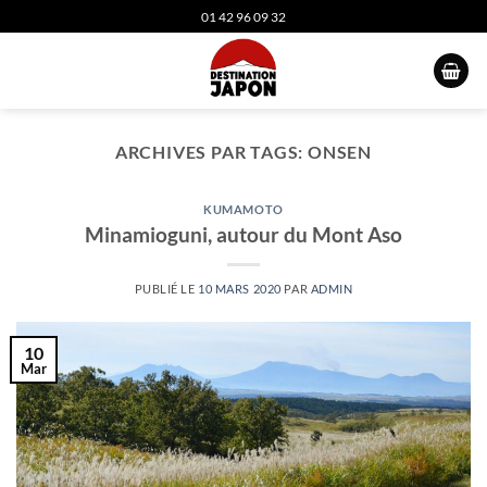
Passer
01 42 96 09 32
au
contenu
ARCHIVES PAR TAGS:
ONSEN
KUMAMOTO
Minamioguni, autour du Mont Aso
PUBLIÉ LE
10 MARS 2020
PAR
ADMIN
10
Mar