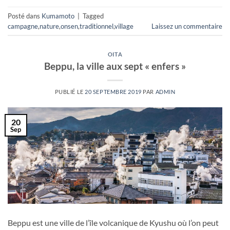
Posté dans
Kumamoto
|
Tagged
campagne
,
nature
,
onsen
,
traditionnel
,
village
Laissez un commentaire
OITA
Beppu, la ville aux sept « enfers »
PUBLIÉ LE
20 SEPTEMBRE 2019
PAR
ADMIN
20
Sep
Beppu est une ville de l’île volcanique de Kyushu où l’on peut