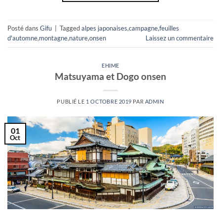
Posté dans
Gifu
|
Tagged
alpes japonaises
,
campagne
,
feuilles
d'automne
,
montagne
,
nature
,
onsen
Laissez un commentaire
EHIME
Matsuyama et Dogo onsen
PUBLIÉ LE
1 OCTOBRE 2019
PAR
ADMIN
01
Oct