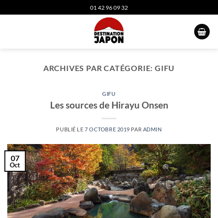
Passer
01 42 96 09 32
au
contenu
ARCHIVES PAR CATÉGORIE:
GIFU
GIFU
Les sources de Hirayu Onsen
PUBLIÉ LE
7 OCTOBRE 2019
PAR
ADMIN
07
Oct