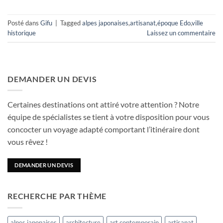
Posté dans
Gifu
|
Tagged
alpes japonaises
,
artisanat
,
époque Edo
,
ville
historique
Laissez un commentaire
DEMANDER UN DEVIS
Certaines destinations ont attiré votre attention ? Notre
équipe de spécialistes se tient à votre disposition pour vous
concocter un voyage adapté comportant l’itinéraire dont
vous rêvez !
DEMANDER UN DEVIS
RECHERCHE PAR THÈME
alpes japonaises
architecture
art contemporain
artisanat