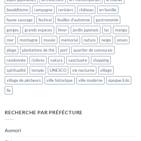
bouddhisme
campagne
cerisiers
château
en famille
faune sauvage
festival
feuilles d'automne
gastronomie
gorges
grands espaces
hiver
jardin japonais
lac
manga
mer
montagne
musée
mémorial
nature
neige
onsen
plage
plantations de thé
port
quartier de samouraïs
randonnée
rizières
sakura
sanctuaire
shopping
spiritualité
temple
UNESCO
vie nocturne
village
village de pêcheurs
ville historique
ville moderne
époque Edo
île
RECHERCHE PAR PRÉFÉCTURE
Aomori