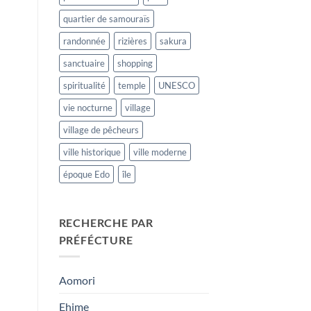
quartier de samouraïs
randonnée
rizières
sakura
sanctuaire
shopping
spiritualité
temple
UNESCO
vie nocturne
village
village de pêcheurs
ville historique
ville moderne
époque Edo
île
RECHERCHE PAR
PRÉFÉCTURE
Aomori
Ehime