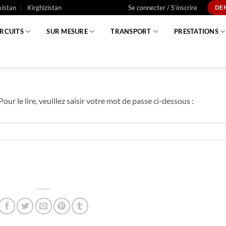
istan
Kirghizistan
Se connecter / S’inscrire
DE
IRCUITS
SUR MESURE
TRANSPORT
PRESTATIONS
our le lire, veuillez saisir votre mot de passe ci-dessous :