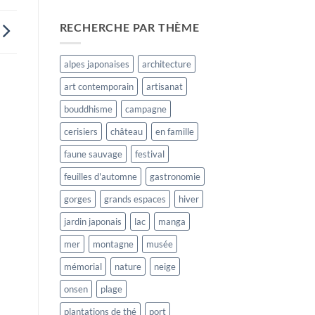
RECHERCHE PAR THÈME
alpes japonaises
architecture
art contemporain
artisanat
bouddhisme
campagne
cerisiers
château
en famille
faune sauvage
festival
feuilles d'automne
gastronomie
gorges
grands espaces
hiver
jardin japonais
lac
manga
mer
montagne
musée
mémorial
nature
neige
onsen
plage
plantations de thé
port