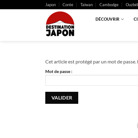
Passer
Japon
Corée
Taiwan
Cambodge
Ouzbék
au
contenu
DÉCOUVRIR
C
Cet article est protégé par un mot de passe. P
Mot de passe :