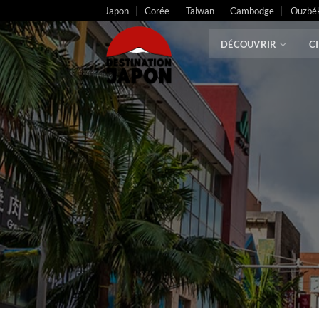
Passer
Japon
Corée
Taiwan
Cambodge
Ouzbék
au
contenu
DÉCOUVRIR
C