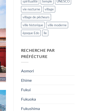
spiritualité
temple
UNESCO
vie nocturne
village
village de pêcheurs
ville historique
ville moderne
époque Edo
île
RECHERCHE PAR
PRÉFÉCTURE
Aomori
Ehime
Fukui
Fukuoka
Fukushima