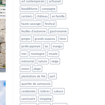
art contemporain
artisanat
bouddhisme
campagne
cerisiers
château
en famille
faune sauvage
festival
feuilles d'automne
gastronomie
gorges
grands espaces
hiver
jardin japonais
lac
manga
mer
montagne
musée
mémorial
nature
neige
onsen
plage
plantations de thé
port
quartier de samouraïs
randonnée
rizières
sakura
sanctuaire
shopping