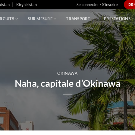
istan
Kirghizistan
Se connecter / S’inscrire
DE
IRCUITS
SUR MESURE
TRANSPORT
PRESTATIONS
OKINAWA
Naha, capitale d’Okinawa