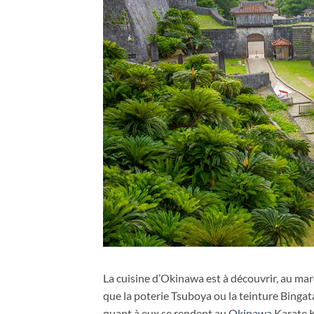
La cuisine d’Okinawa est à découvrir, au ma
que la poterie Tsuboya ou la teinture Bingat
quant à eux se rendent au
Okinawa
Karate Ka