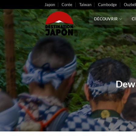
Passer
Japon
Corée
Taiwan
Cambodge
Ouzbék
au
contenu
DÉCOUVRIR
C
Dewa