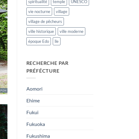
spiritualité
temple
UNESCO
vie nocturne
village
village de pêcheurs
ville historique
ville moderne
époque Edo
île
RECHERCHE PAR
PRÉFÉCTURE
Aomori
Ehime
Fukui
Fukuoka
Fukushima