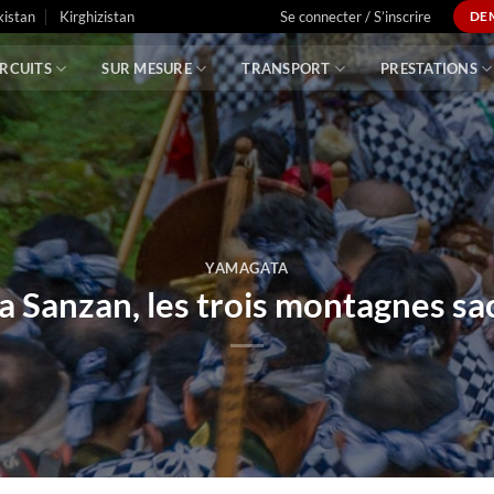
istan
Kirghizistan
Se connecter / S’inscrire
DE
IRCUITS
SUR MESURE
TRANSPORT
PRESTATIONS
YAMAGATA
 Sanzan, les trois montagnes sa