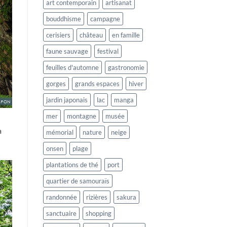
art contemporain
artisanat
bouddhisme
campagne
cerisiers
château
en famille
faune sauvage
festival
feuilles d'automne
gastronomie
gorges
grands espaces
hiver
jardin japonais
lac
manga
mer
montagne
musée
a
mémorial
nature
neige
onsen
plage
plantations de thé
port
quartier de samouraïs
randonnée
rizières
sakura
sanctuaire
shopping