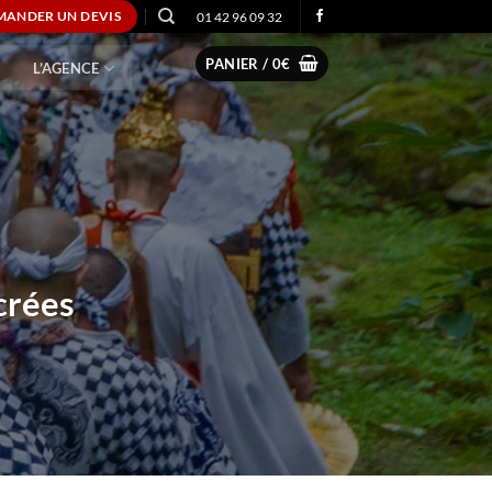
01 42 96 09 32
MANDER UN DEVIS
PANIER /
0
€
L’AGENCE
crées