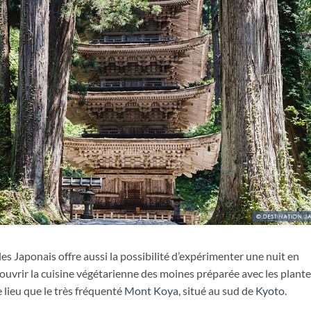
es Japonais offre aussi la possibilité d’expérimenter une nuit en
uvrir la cuisine végétarienne des moines préparée avec les plant
lieu que le très fréquenté
Mont Koya
, situé au sud de
Kyoto
.