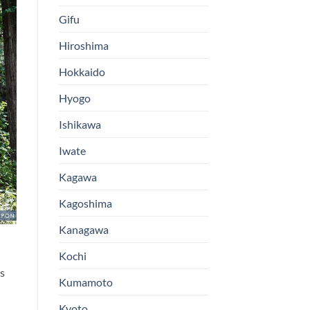
Gifu
Hiroshima
Hokkaido
Hyogo
Ishikawa
Iwate
Kagawa
Kagoshima
Kanagawa
Kochi
es
Kumamoto
Kyoto