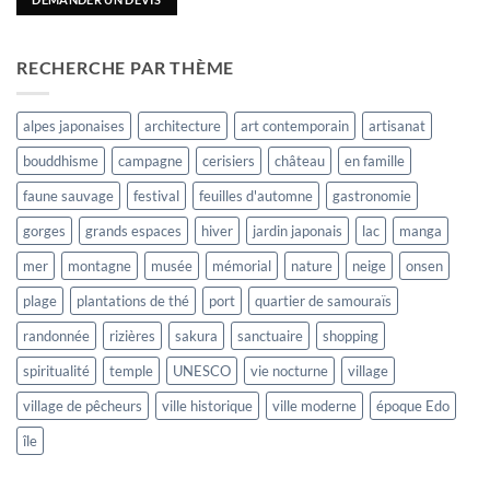
RECHERCHE PAR THÈME
alpes japonaises
architecture
art contemporain
artisanat
bouddhisme
campagne
cerisiers
château
en famille
faune sauvage
festival
feuilles d'automne
gastronomie
gorges
grands espaces
hiver
jardin japonais
lac
manga
mer
montagne
musée
mémorial
nature
neige
onsen
plage
plantations de thé
port
quartier de samouraïs
randonnée
rizières
sakura
sanctuaire
shopping
spiritualité
temple
UNESCO
vie nocturne
village
village de pêcheurs
ville historique
ville moderne
époque Edo
île