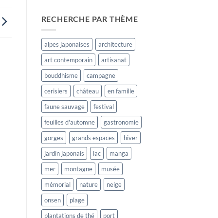
RECHERCHE PAR THÈME
alpes japonaises
architecture
art contemporain
artisanat
bouddhisme
campagne
cerisiers
château
en famille
faune sauvage
festival
feuilles d'automne
gastronomie
gorges
grands espaces
hiver
jardin japonais
lac
manga
mer
montagne
musée
mémorial
nature
neige
onsen
plage
plantations de thé
port