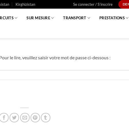
istan
Kirghizistan
Se connecter / S’inscrire
DE
IRCUITS
SUR MESURE
TRANSPORT
PRESTATIONS
our le lire, veuillez saisir votre mot de passe ci-dessous :