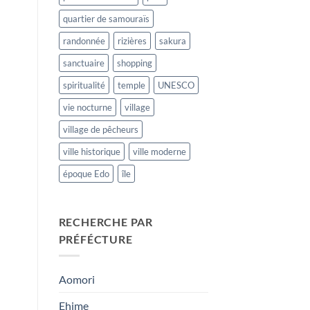
quartier de samouraïs
randonnée
rizières
sakura
sanctuaire
shopping
spiritualité
temple
UNESCO
vie nocturne
village
village de pêcheurs
ville historique
ville moderne
époque Edo
île
RECHERCHE PAR
PRÉFÉCTURE
Aomori
Ehime