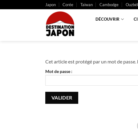
Passer
Japon
Corée
Taiwan
Cambodge
Ouzbék
au
contenu
DÉCOUVRIR
C
Cet article est protégé par un mot de passe. P
Mot de passe :