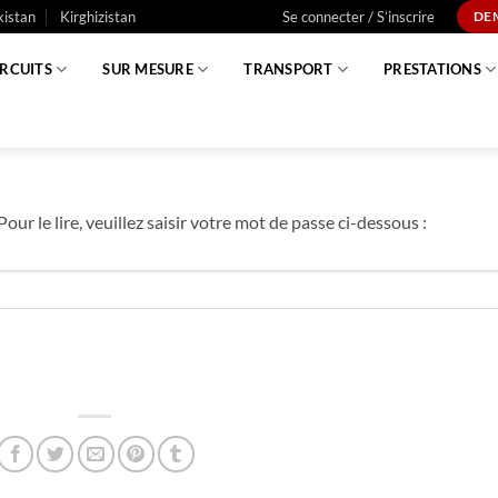
istan
Kirghizistan
Se connecter / S’inscrire
DE
IRCUITS
SUR MESURE
TRANSPORT
PRESTATIONS
our le lire, veuillez saisir votre mot de passe ci-dessous :