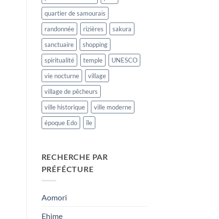
quartier de samouraïs
randonnée
rizières
sakura
sanctuaire
shopping
spiritualité
temple
UNESCO
vie nocturne
village
village de pêcheurs
ville historique
ville moderne
époque Edo
île
RECHERCHE PAR
PRÉFÉCTURE
Aomori
Ehime