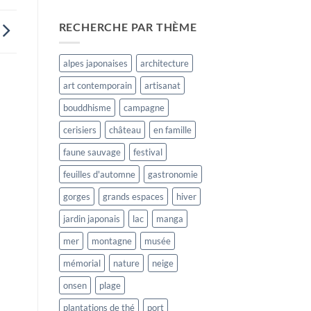
RECHERCHE PAR THÈME
alpes japonaises
architecture
art contemporain
artisanat
bouddhisme
campagne
cerisiers
château
en famille
faune sauvage
festival
feuilles d'automne
gastronomie
gorges
grands espaces
hiver
jardin japonais
lac
manga
mer
montagne
musée
mémorial
nature
neige
onsen
plage
plantations de thé
port