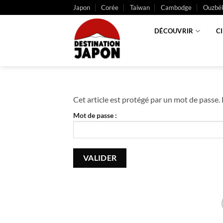
Passer
Japon
Corée
Taiwan
Cambodge
Ouzbék
au
contenu
DÉCOUVRIR
C
Cet article est protégé par un mot de passe. P
Mot de passe :