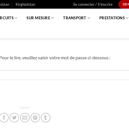
istan
Kirghizistan
Se connecter / S’inscrire
DE
IRCUITS
SUR MESURE
TRANSPORT
PRESTATIONS
our le lire, veuillez saisir votre mot de passe ci-dessous :