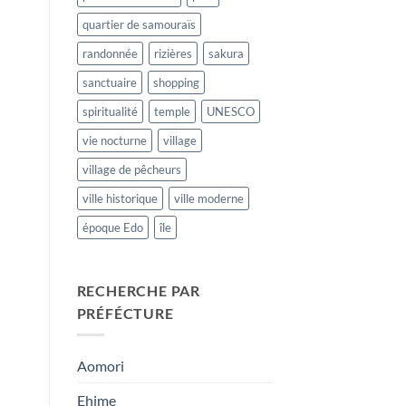
quartier de samouraïs
randonnée
rizières
sakura
sanctuaire
shopping
spiritualité
temple
UNESCO
vie nocturne
village
village de pêcheurs
ville historique
ville moderne
époque Edo
île
RECHERCHE PAR
PRÉFÉCTURE
Aomori
Ehime