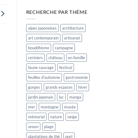
RECHERCHE PAR THÈME
alpes japonaises
architecture
art contemporain
artisanat
bouddhisme
campagne
cerisiers
château
en famille
faune sauvage
festival
feuilles d'automne
gastronomie
gorges
grands espaces
hiver
jardin japonais
lac
manga
mer
montagne
musée
mémorial
nature
neige
onsen
plage
plantations de thé
port