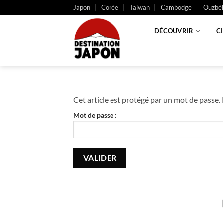
Passer
Japon
Corée
Taiwan
Cambodge
Ouzbék
au
contenu
DÉCOUVRIR
C
Cet article est protégé par un mot de passe. P
Mot de passe :