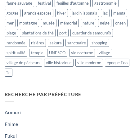
faune sauvage
festival
feuilles d'automne
gastronomie
gorges
grands espaces
hiver
jardin japonais
lac
manga
mer
montagne
musée
mémorial
nature
neige
onsen
plage
plantations de thé
port
quartier de samouraïs
randonnée
rizières
sakura
sanctuaire
shopping
spiritualité
temple
UNESCO
vie nocturne
village
village de pêcheurs
ville historique
ville moderne
époque Edo
île
RECHERCHE PAR PRÉFÉCTURE
Aomori
Ehime
Fukui