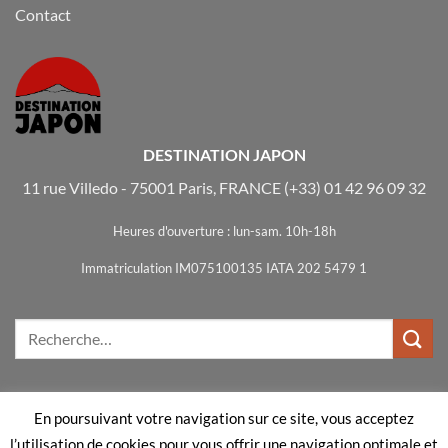
Contact
DESTINATION JAPON
11 rue Villedo - 75001 Paris, FRANCE
(+33) 01 42 96 09 32
Heures d'ouverture : lun-sam. 10h-18h
Immatriculation IM075100135 IATA 202 5479 1
En poursuivant votre navigation sur ce site, vous acceptez
Visa
MasterCard
Bank
l’utilisation de cookies pour vous offrir une navigation optimale et