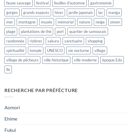
faune sauvage
festival
feuilles d'automne
gastronomie
gorges
grands espaces
hiver
jardin japonais
lac
manga
mer
montagne
musée
mémorial
nature
neige
onsen
plage
plantations de thé
port
quartier de samouraïs
randonnée
rizières
sakura
sanctuaire
shopping
spiritualité
temple
UNESCO
vie nocturne
village
village de pêcheurs
ville historique
ville moderne
époque Edo
île
RECHERCHE PAR PRÉFÉCTURE
Aomori
Ehime
Fukui