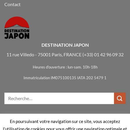
Contact
DESTINATION JAPON
11 rue Villedo - 75001 Paris, FRANCE
(+33) 01 42 96 09 32
Heures d'ouverture : lun-sam. 10h-18h
Immatriculation IM075100135 IATA 202 5479 1
En poursuivant votre navigation sur ce site, vous acceptez
Visa
MasterCard
Bank
l’utilisation de cookies pour vous offrir une navigation optimale et