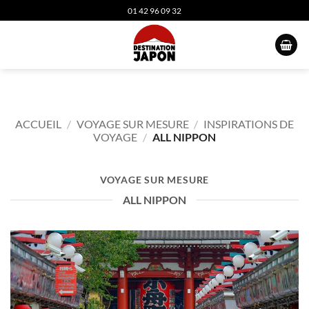
Passer
01 42 96 09 32
au
contenu
ACCUEIL
/
VOYAGE SUR MESURE
/
INSPIRATIONS DE
VOYAGE
/
ALL NIPPON
VOYAGE SUR MESURE
ALL NIPPON