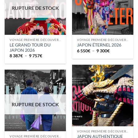
RUPTURE DE STOCK
VOYAGE PREMIÈRE DÉCOUVERTE
VOYAGE PREMIÈRE DÉCOUVERTE
LE GRAND TOUR DU
JAPON ÉTERNEL 2026
JAPON 2026
Plage
6 550
€
–
9 300
€
de
Plage
8 387
€
–
9 757
€
prix :
de
6
prix :
550€
8
à
387€
9
à
300€
9
757€
RUPTURE DE STOCK
VOYAGE PREMIÈRE DÉCOUVERTE
JAPON AUTHENTIQUE
VOYAGE PREMIÈRE DÉCOUVERTE