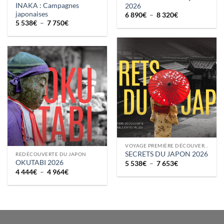
INAKA : Campagnes
2026
japonaises
Plage
6 890
€
–
8 320
€
de
Plage
5 538
€
–
7 750
€
prix :
de
6
prix :
890€
5
à
538€
8
à
320€
7
750€
VOYAGE PREMIÈRE DÉCOUVERTE
SECRETS DU JAPON 2026
REDÉCOUVERTE DU JAPON
OKUTABI 2026
Plage
5 538
€
–
7 653
€
de
Plage
4 444
€
–
4 964
€
prix :
de
5
prix :
538€
4
à
444€
7
à
653€
4
964€