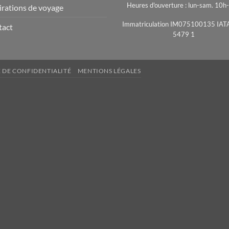
Heures d'ouverture : lun-sam. 10h
irations de voyage
Immatriculation IM075100135 IAT
tact
5479 1
 DE CONFIDENTIALITÉ
MENTIONS LÉGALES