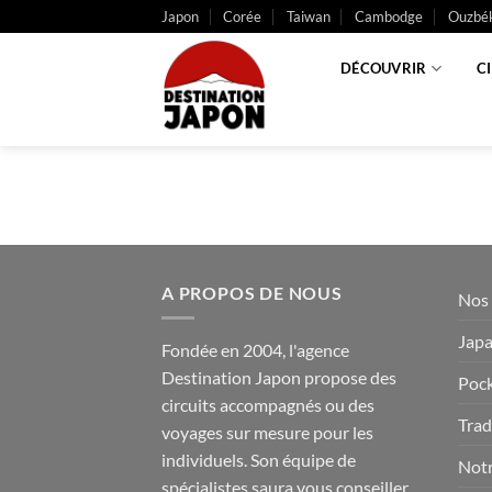
Passer
Japon
Corée
Taiwan
Cambodge
Ouzbék
au
contenu
DÉCOUVRIR
C
A PROPOS DE NOUS
Nos 
Japa
Fondée en 2004, l'agence
Destination Japon propose des
Pock
circuits accompagnés ou des
Trad
voyages sur mesure pour les
individuels. Son équipe de
Notr
spécialistes saura vous conseiller