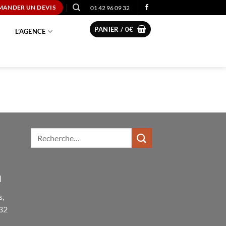
01 42 96 09 32
MANDER UN DEVIS
PANIER /
0
€
L’AGENCE
N
s,
 32