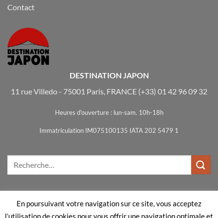
Contact
DESTINATION JAPON
11 rue Villedo - 75001 Paris, FRANCE
(+33) 01 42 96 09 32
Heures d'ouverture : lun-sam. 10h-18h
Immatriculation IM075100135 IATA 202 5479 1
En poursuivant votre navigation sur ce site, vous acceptez
Visa
MasterCard
Bank
l’utilisation de cookies pour vous offrir une navigation optimale et